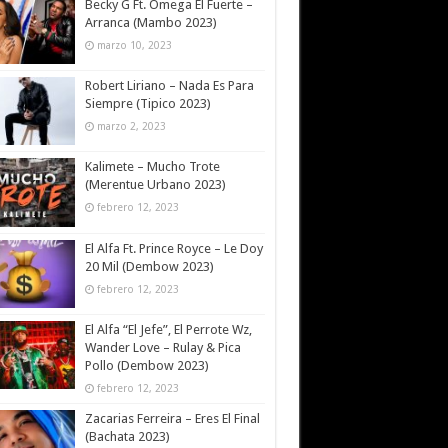
Becky G Ft. Omega El Fuerte –
Arranca (Mambo 2023)
marzo 10, 2023
Robert Liriano – Nada Es Para
Siempre (Tipico 2023)
marzo 2, 2023
Kalimete – Mucho Trote
(Merentue Urbano 2023)
febrero 12, 2023
El Alfa Ft. Prince Royce – Le Doy
20 Mil (Dembow 2023)
febrero 12, 2023
El Alfa “El Jefe”, El Perrote Wz,
Wander Love – Rulay & Pica
Pollo (Dembow 2023)
febrero 12, 2023
Zacarias Ferreira – Eres El Final
(Bachata 2023)