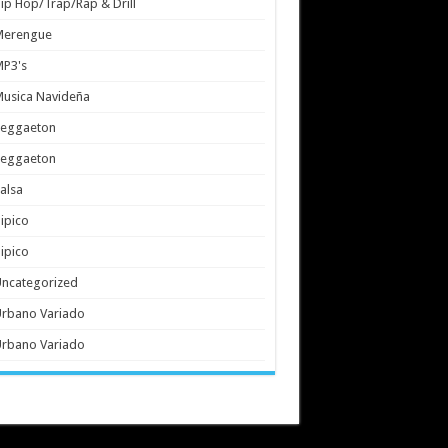
ip Hop/Trap/Rap & Drill
Merengue
MP3's
usica Navideña
Reggaeton
Reggaeton
alsa
ipico
ipico
ncategorized
rbano Variado
rbano Variado