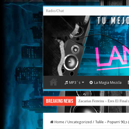
Radio/Chat
MP3`s
La Magia Mezcla
Breaking News
Zacarias Ferreira – Eres El Fina
Home
/
Uncategorized
/
Tulile – Popurri 90,