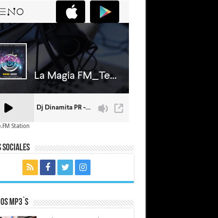
.FM Station
 Sociales
mos MP3`s