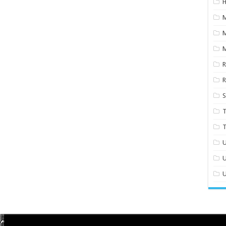
H
M
S
T
T
U
U
U