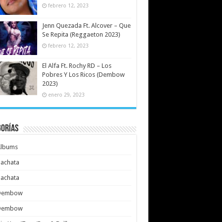
febrero 12, 2023
Jenn Quezada Ft. Alcover – Que
Se Repita (Reggaeton 2023)
febrero 12, 2023
El Alfa Ft. Rochy RD – Los
Pobres Y Los Ricos (Dembow
2023)
enero 29, 2023
gorías
Albums
achata
achata
Dembow
Dembow