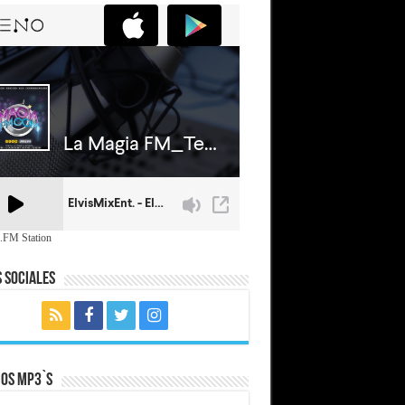
.FM Station
 Sociales
mos MP3`s