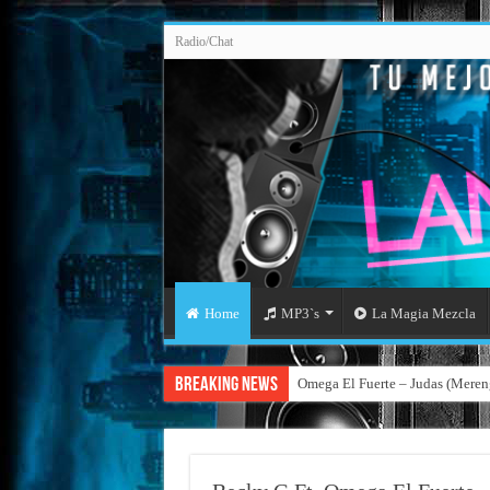
Radio/Chat
Home
MP3`s
La Magia Mezcla
Breaking News
Omega El Fuerte – Judas (Mere