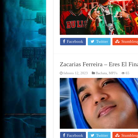
Facebook
Twitter
Stumbleu
Zacarias Ferreira – Eres El Fin
febrero 12, 2023
Bachata
,
MP3's
65
Facebook
Twitter
Stumbleu