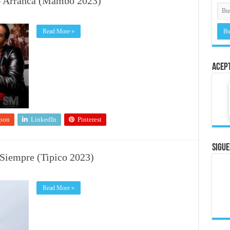
– Arranca (Mambo 2023)
Read More »
Acep
pon
LinkedIn
Pinterest
Sigue
 Siempre (Tipico 2023)
Read More »