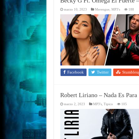
Becky G Ft. Omega El Fuerte 
marzo 10, 2023
Merengue
,
MP3's
188
Facebook
Twitter
Stumbleu
Robert Liriano – Nada Es Para
marzo 2, 2023
MP3's
,
Tipico
105