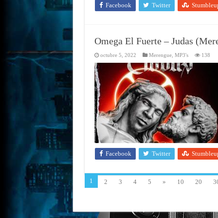
Facebook
Twitter
Stumbleu
Omega El Fuerte – Judas (Mer
octubre 5, 2022
Merengue
,
MP3's
138
Facebook
Twitter
Stumbleu
1
2
3
4
5
»
10
20
3