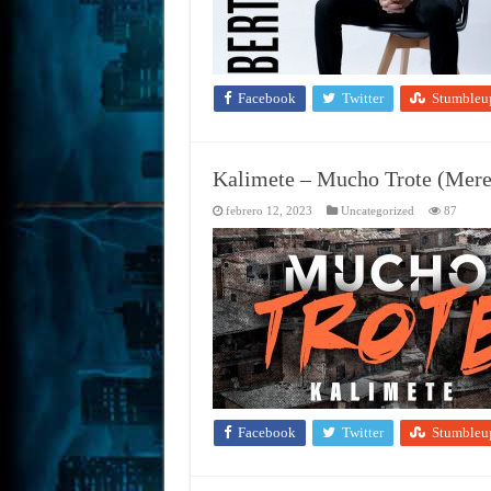
Facebook
Twitter
Stumbleu
Kalimete – Mucho Trote (Mere
febrero 12, 2023
Uncategorized
87
Facebook
Twitter
Stumbleu