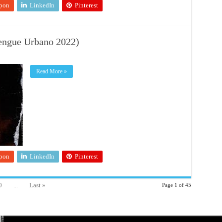
pon
LinkedIn
Pinterest
engue Urbano 2022)
Read More »
pon
LinkedIn
Pinterest
0
...
Last »
Page 1 of 45