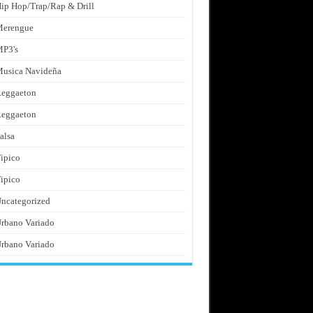
ip Hop/Trap/Rap & Drill
Merengue
P3's
usica Navideña
eggaeton
eggaeton
alsa
ipico
ipico
ncategorized
rbano Variado
rbano Variado