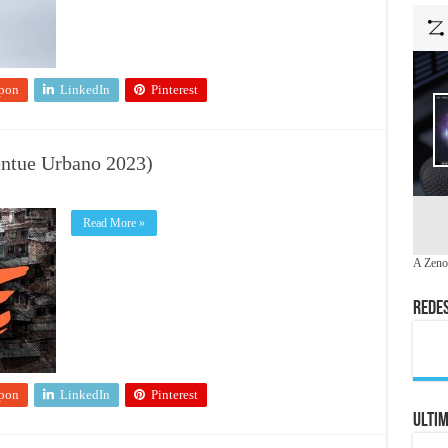
pon
LinkedIn
Pinterest
ntue Urbano 2023)
Read More »
A Zeno
Redes
pon
LinkedIn
Pinterest
Ulti