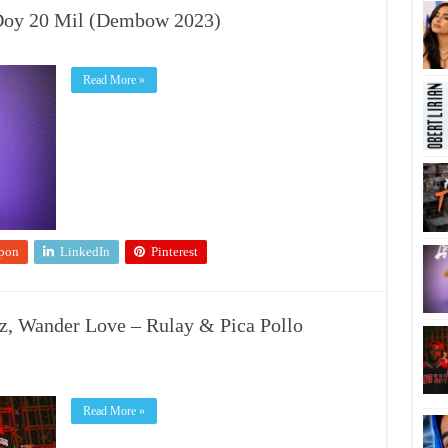
e Doy 20 Mil (Dembow 2023)
Read More »
pon
LinkedIn
Pinterest
Wz, Wander Love – Rulay & Pica Pollo
Read More »