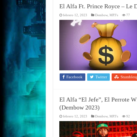
El Alfa Ft. Prince Royce – L
febrero 12, 2023
Dembow
,
MP3's
77
Facebook
Twitter
Stumbleu
El Alfa “El Jefe”, El Perrote 
(Dembow 2023)
febrero 12, 2023
Dembow
,
MP3's
92