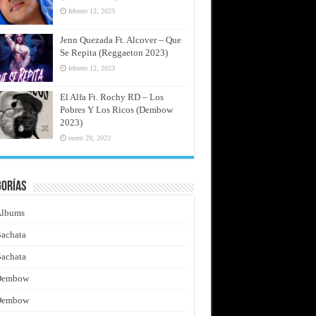
febrero 12, 2023
Jenn Quezada Ft. Alcover – Que
Se Repita (Reggaeton 2023)
febrero 12, 2023
El Alfa Ft. Rochy RD – Los
Pobres Y Los Ricos (Dembow
2023)
enero 29, 2023
gorías
Albums
achata
achata
Dembow
Dembow