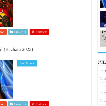
pon
LinkedIn
Pinterest
al (Bachata 2023)
Cate
Read More »
B
B
pon
LinkedIn
Pinterest