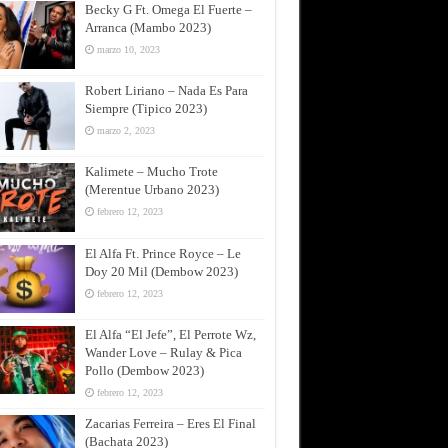
Becky G Ft. Omega El Fuerte –
Arranca (Mambo 2023)
marzo 10, 2023
Robert Liriano – Nada Es Para
Siempre (Tipico 2023)
marzo 2, 2023
Kalimete – Mucho Trote
(Merentue Urbano 2023)
febrero 12, 2023
El Alfa Ft. Prince Royce – Le
Doy 20 Mil (Dembow 2023)
febrero 12, 2023
El Alfa “El Jefe”, El Perrote Wz,
Wander Love – Rulay & Pica
Pollo (Dembow 2023)
febrero 12, 2023
Zacarias Ferreira – Eres El Final
(Bachata 2023)