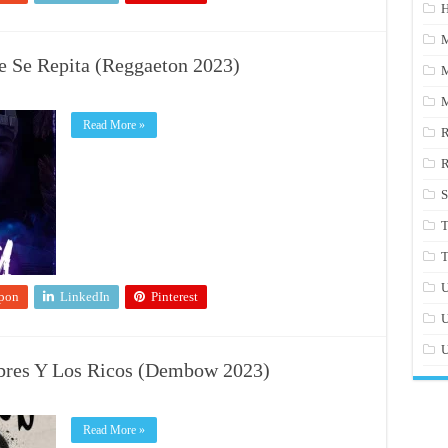
H
e Se Repita (Reggaeton 2023)
M
M
Read More »
R
R
S
T
T
U
pon
LinkedIn
Pinterest
U
U
obres Y Los Ricos (Dembow 2023)
Read More »