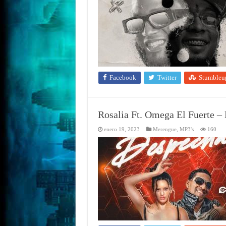
Facebook
Twitter
Stumbleu
Rosalia Ft. Omega El Fuerte 
enero 19, 2023
Merengue
,
MP3's
160