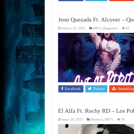
Jenn Quezada Ft. Alcover – Qu
febrero 12, 2023
MP3's
,
Reggaeton
63
Facebook
Twitter
Stumbleu
El Alfa Ft. Rochy RD – Los P
enero 29, 2023
Dembow
,
MP3's
59