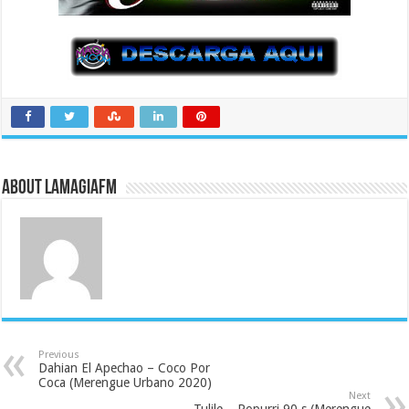
About LaMagiaFM
Previous
Dahian El Apechao – Coco Por
Coca (Merengue Urbano 2020)
Next
Tulile – Popurri 90,s (Merengue