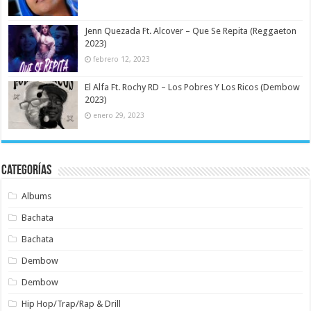
Jenn Quezada Ft. Alcover – Que Se Repita (Reggaeton
2023)
febrero 12, 2023
El Alfa Ft. Rochy RD – Los Pobres Y Los Ricos (Dembow
2023)
enero 29, 2023
Categorías
Albums
Bachata
Bachata
Dembow
Dembow
Hip Hop/Trap/Rap & Drill