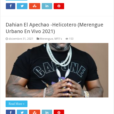
Dahian El Apechao -Helicotero (Merengue
Urbano En Vivo 2021)
diciembre 31, 2021
Merengue
,
MP3's
153
Read More »