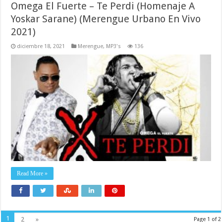
Omega El Fuerte – Te Perdi (Homenaje A
Yoskar Sarane) (Merengue Urbano En Vivo
2021)
diciembre 18, 2021
Merengue
,
MP3's
136
Read More »
1
2
»
Page 1 of 2