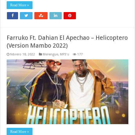
Read More »
Farruko Ft. Dahian El Apechao – Helicoptero
(Version Mambo 2022)
febrero 18, 2022
Merengue
,
MP3's
177
Read More »