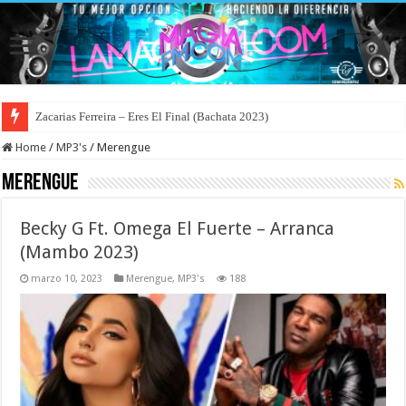
Zacarias Ferreira – Eres El Final (Bachata 2023)
Home
/
MP3's
/
Merengue
Merengue
Becky G Ft. Omega El Fuerte – Arranca
(Mambo 2023)
marzo 10, 2023
Merengue
,
MP3's
188