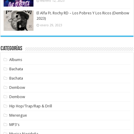
febrero 12, 2023
El Alfa Ft. Rochy RD – Los Pobres Y Los Ricos (Dembow
2023)
enero 29, 2023
Categorías
Albums
Bachata
Bachata
Dembow
Dembow
Hip Hop/Trap/Rap & Drill
Merengue
MP3's
Musica Navideña