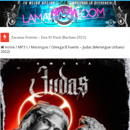
Zacarias Ferreira – Eres El Final (Bachata 2023)
Home
/
MP3's
/
Merengue
/
Omega El Fuerte – Judas (Merengue Urbano
2022)