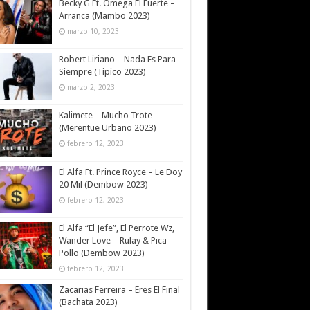
Becky G Ft. Omega El Fuerte –
Arranca (Mambo 2023)
marzo 10, 2023
Robert Liriano – Nada Es Para
Siempre (Tipico 2023)
marzo 2, 2023
Kalimete – Mucho Trote
(Merentue Urbano 2023)
febrero 12, 2023
El Alfa Ft. Prince Royce – Le Doy
20 Mil (Dembow 2023)
febrero 12, 2023
El Alfa “El Jefe”, El Perrote Wz,
Wander Love – Rulay & Pica
Pollo (Dembow 2023)
febrero 12, 2023
Zacarias Ferreira – Eres El Final
(Bachata 2023)