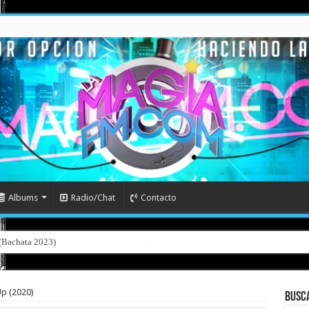
Albums
Radio/Chat
Contacto
l (Bachata 2023)
p (2020)
Busc