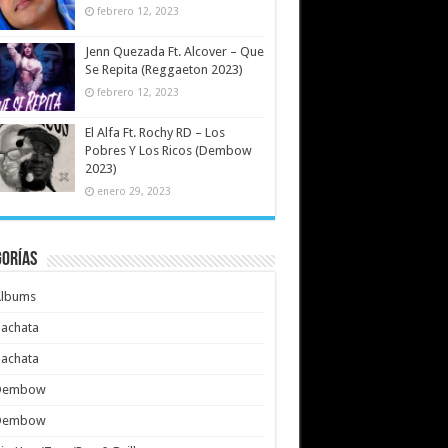
febrero 12, 2023
Jenn Quezada Ft. Alcover – Que
Se Repita (Reggaeton 2023)
febrero 12, 2023
El Alfa Ft. Rochy RD – Los
Pobres Y Los Ricos (Dembow
2023)
enero 29, 2023
gorías
Albums
achata
achata
Dembow
Dembow