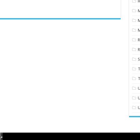
H
M
S
T
T
U
U
U