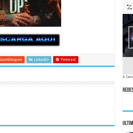
Stumbleupon
LinkedIn
Pinterest
A Zeno
Redes
Ulti