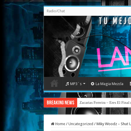
Radio/Chat
MP3`s
La Magia Mezcla
Breaking News
Zacarias Ferreira – Eres El Fina
Home
/
Uncategorized
/
Miky Woodz – Shut U