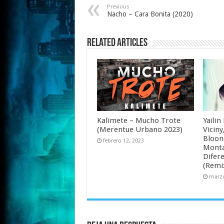
Previous
Nacho – Cara Bonita (2020)
Related Articles
Kalimete – Mucho Trote
Yailin
(Merentue Urbano 2023)
Viciny
Bloone
febrero 12, 2023
Monta
Difere
(Remi
marzo