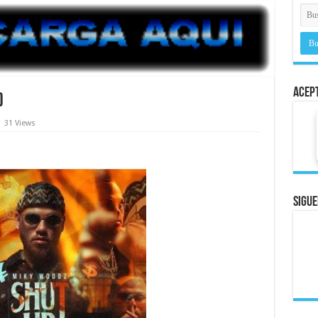
Acep
)
31 Views
Sigue