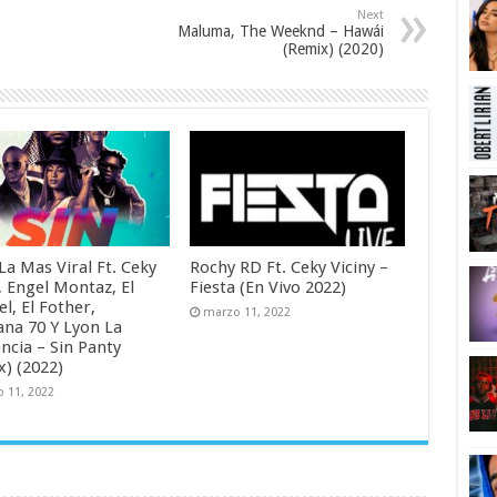
Next
Maluma, The Weeknd – Hawái
(Remix) (2020)
 La Mas Viral Ft. Ceky
Rochy RD Ft. Ceky Viciny –
, Engel Montaz, El
Fiesta (En Vivo 2022)
l, El Fother,
marzo 11, 2022
na 70 Y Lyon La
ncia – Sin Panty
x) (2022)
 11, 2022