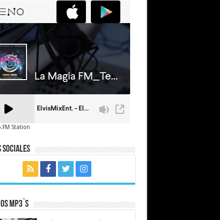
.FM Station
 Sociales
mos MP3`s