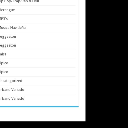
ip Hop/Trap/Rap & Drill
Merengue
MP3's
usica Navideña
Reggaeton
Reggaeton
alsa
ipico
ipico
ncategorized
rbano Variado
rbano Variado