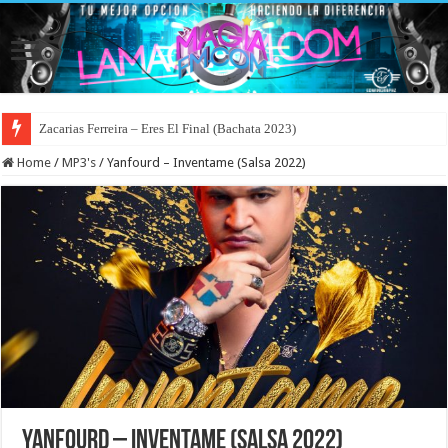
Zacarias Ferreira – Eres El Final (Bachata 2023)
Home
/
MP3's
/
Yanfourd – Inventame (Salsa 2022)
Yanfourd – Inventame (Salsa 2022)