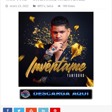
enero 23, 2022
MP3's
,
Salsa
189 Views