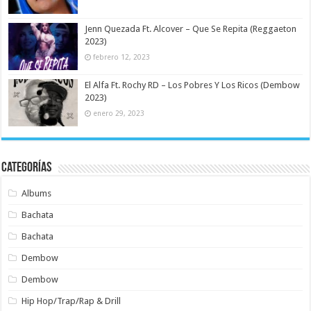
Jenn Quezada Ft. Alcover – Que Se Repita (Reggaeton
2023)
febrero 12, 2023
El Alfa Ft. Rochy RD – Los Pobres Y Los Ricos (Dembow
2023)
enero 29, 2023
Categorías
Albums
Bachata
Bachata
Dembow
Dembow
Hip Hop/Trap/Rap & Drill