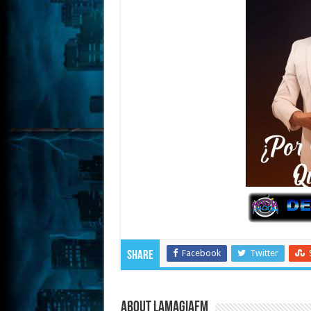
Facebook
Twitter
Share
About LaMagiaFM