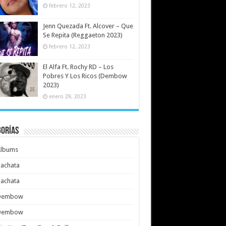
febrero 12, 2023
Jenn Quezada Ft. Alcover – Que
Se Repita (Reggaeton 2023)
febrero 12, 2023
El Alfa Ft. Rochy RD – Los
Pobres Y Los Ricos (Dembow
2023)
enero 29, 2023
gorías
Albums
achata
achata
Dembow
Dembow