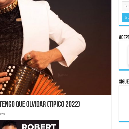
Acep
Sigue
Tengo Que Olvidar (Tipico 2022)
iews