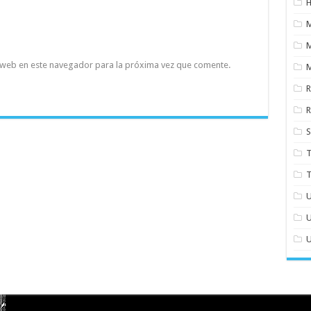
H
 web en este navegador para la próxima vez que comente.
M
S
T
T
U
U
U