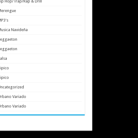
ip Hop/Trap/Rap & Drill
Merengue
MP3's
usica Navideña
Reggaeton
Reggaeton
alsa
ipico
ipico
ncategorized
rbano Variado
rbano Variado