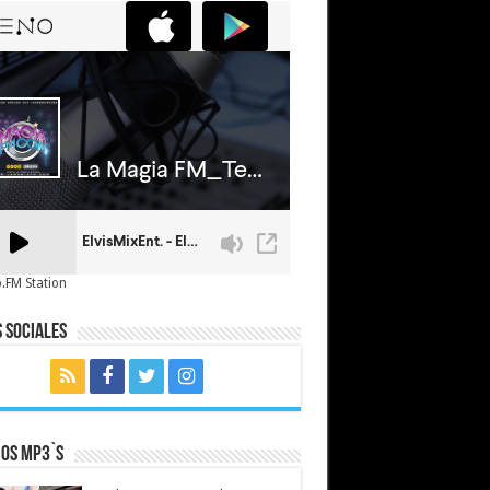
.FM Station
 Sociales
mos MP3`s