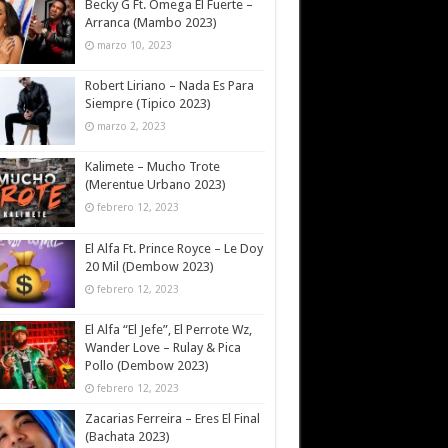
Becky G Ft. Omega El Fuerte –
Arranca (Mambo 2023)
marzo 10, 2023
Robert Liriano – Nada Es Para
Siempre (Tipico 2023)
marzo 2, 2023
Kalimete – Mucho Trote
(Merentue Urbano 2023)
febrero 12, 2023
El Alfa Ft. Prince Royce – Le Doy
20 Mil (Dembow 2023)
febrero 12, 2023
El Alfa “El Jefe”, El Perrote Wz,
Wander Love – Rulay & Pica
Pollo (Dembow 2023)
febrero 12, 2023
Zacarias Ferreira – Eres El Final
(Bachata 2023)