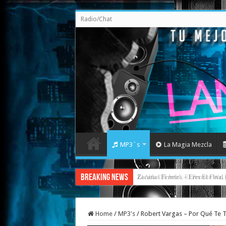
Radio/Chat
MP3`s
La Magia Mezcla
Breaking News
Zacarias Ferreira – Eres El Fina
Home
/
MP3's
/
Robert Vargas – Por Qué Te T