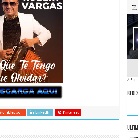
A Zeno
Redes
Stumbleupon
LinkedIn
Pinterest
Ulti