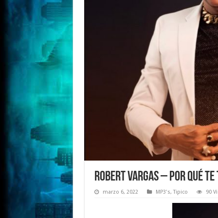
Robert Vargas – Por Qué Te 
marzo 6, 2022
MP3's
,
Tipico
90 V