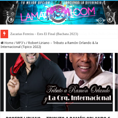
Zacarias Ferreira – Eres El Final (Bachata 2023)
Home
/
MP3's
/
Robert Liriano – Tributo a Ramón Orlando & la
Internacional (Tipico 2022)