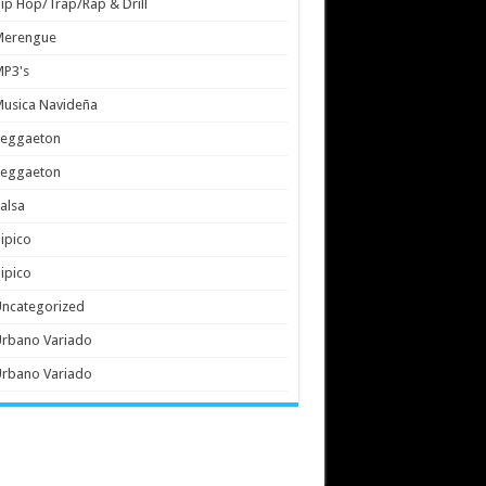
ip Hop/Trap/Rap & Drill
Merengue
MP3's
usica Navideña
Reggaeton
Reggaeton
alsa
ipico
ipico
ncategorized
rbano Variado
rbano Variado