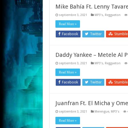
Mike Bahía Ft. Lenny Tavare
septiembre 3, 2021
MP3's
,
Reggaeton
Read More »
Facebook
Twitter
Stumbl
Daddy Yankee – Metele Al P
septiembre 3, 2021
MP3's
,
Reggaeton
Read More »
Facebook
Twitter
Stumbl
Juanfran Ft. El Micha y Ome
septiembre 3, 2021
Merengue
,
MP3's
Read More »