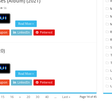
ses (Album) (2021)
H
56
Read More »
M
eupon
LinkedIn
Pinterest
S
20)
T
T
U
Read More »
U
eupon
LinkedIn
Pinterest
U
15
16
»
20
30
40
...
Last »
Page 14 of 45