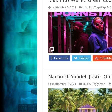
Maximus Wel Ft. Green Cook
septiembre 3, 2021
Hip Hop/Trap/Rap & Dri
Facebook
Twitter
Stumbl
Nacho Ft. Yandel, Justin Qui
septiembre 3, 2021
MP3's
,
Reggaeton