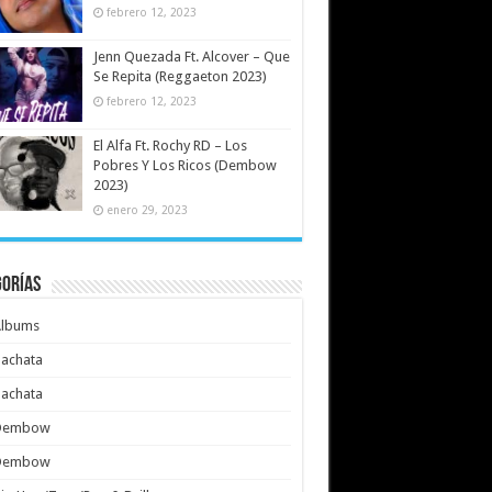
febrero 12, 2023
Jenn Quezada Ft. Alcover – Que
Se Repita (Reggaeton 2023)
febrero 12, 2023
El Alfa Ft. Rochy RD – Los
Pobres Y Los Ricos (Dembow
2023)
enero 29, 2023
gorías
Albums
achata
achata
Dembow
Dembow