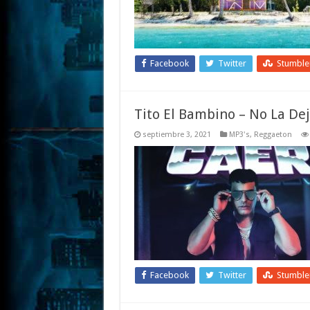
Facebook
Twitter
Stumbl
Tito El Bambino – No La Dej
septiembre 3, 2021
MP3's
,
Reggaeton
Facebook
Twitter
Stumbl