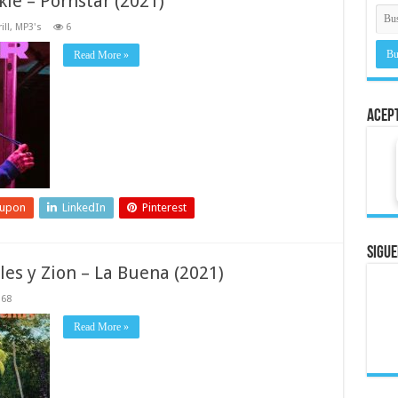
ie – Pornstar (2021)
ll
,
MP3's
6
Read More »
Acep
eupon
LinkedIn
Pinterest
Sigue
les y Zion – La Buena (2021)
68
Read More »