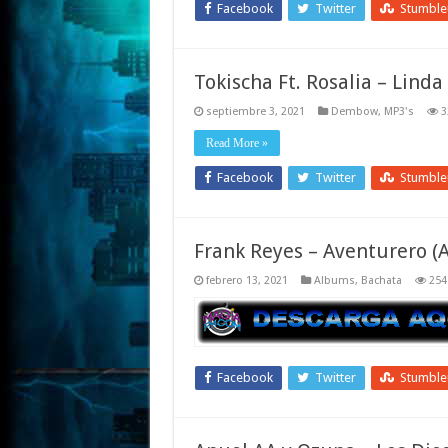
Facebook
Twitter
Stumbl
Tokischa Ft. Rosalia – Linda
septiembre 3, 2021
Dembow
,
MP3's
3
Read More »
Facebook
Twitter
Stumbl
Frank Reyes – Aventurero 
febrero 13, 2021
Albums
,
Bachata
254
Facebook
Twitter
Stumbl