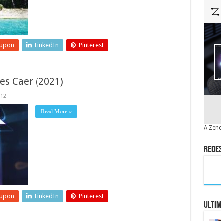
eupon
LinkedIn
Pinterest
es Caer (2021)
12
Read More »
A Zeno
Redes
eupon
LinkedIn
Pinterest
Ulti