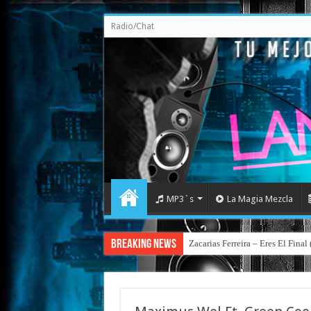
Radio/Chat
MP3`s
La Magia Mezcla
Breaking News
Zacarias Ferreira – Eres El Fina