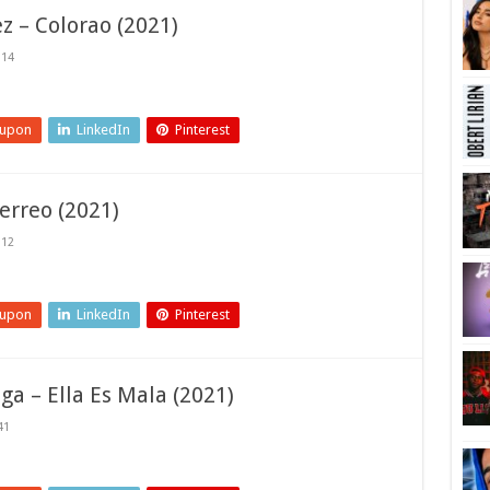
z – Colorao (2021)
14
eupon
LinkedIn
Pinterest
erreo (2021)
12
eupon
LinkedIn
Pinterest
ga – Ella Es Mala (2021)
41