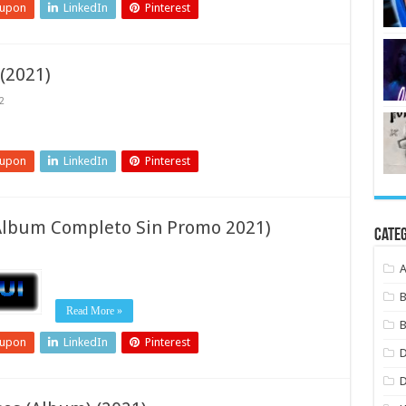
eupon
LinkedIn
Pinterest
 (2021)
2
eupon
LinkedIn
Pinterest
(Album Completo Sin Promo 2021)
Cate
B
Read More »
B
eupon
LinkedIn
Pinterest