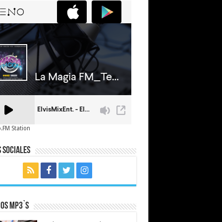
.FM Station
 Sociales
mos MP3`s