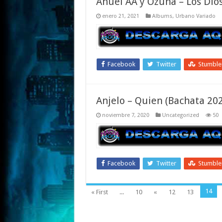
Anuel AA y Ozuna – Los Dio
enero 21, 2021
Albums
,
Urbano Variado
Facebook
Twitter
Stumbl
Anjelo – Quien (Bachata 20
noviembre 7, 2020
Uncategorized
50
Facebook
Twitter
Stumbl
14
« First
...
10
«
12
13