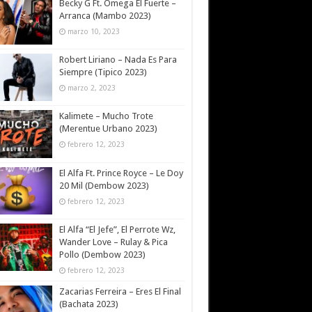
Becky G Ft. Omega El Fuerte –
Arranca (Mambo 2023)
marzo 10, 2023
Robert Liriano – Nada Es Para
Siempre (Tipico 2023)
marzo 2, 2023
Kalimete – Mucho Trote
(Merentue Urbano 2023)
febrero 12, 2023
El Alfa Ft. Prince Royce – Le Doy
20 Mil (Dembow 2023)
febrero 12, 2023
El Alfa “El Jefe”, El Perrote Wz,
Wander Love – Rulay & Pica
Pollo (Dembow 2023)
febrero 12, 2023
Zacarias Ferreira – Eres El Final
(Bachata 2023)