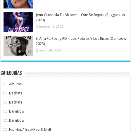
Jenn Quezada Ft. Alcover – Que Se Repita (Reggaeton
2023)
febrero 12, 2023
El Alfa Ft. Rochy RD – Los Pobres Y Los Ricos (Dembow
2023)
enero 29, 2023
Categorías
Albums
Bachata
Bachata
Dembow
Dembow
Hip Hop/Trap/Rap & Drill