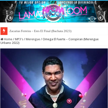
Zacarias Ferreira – Eres El Final (Bachata 2023)
Home
/
MP3's
/
Merengue
/
Omega El Fuerte – Conspiran (Merengue
Urbano 2022)