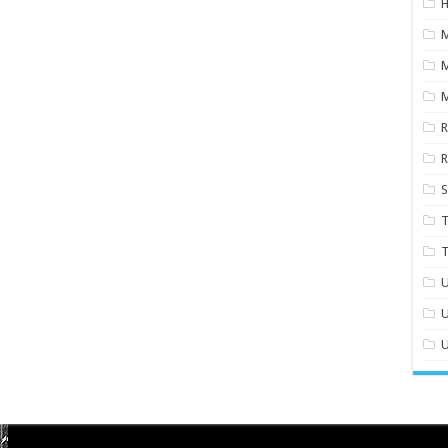
H
M
S
T
T
U
U
U