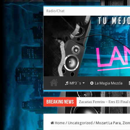
Radio/Chat
MP3`s
La Magia Mezcla
Breaking News
Zacarias Ferreira – Eres El Fina
Home
/
Uncategorized
/
Mozart La Para, Zion