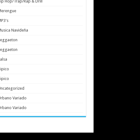
ip Hop/Trap/Rap & Drill
Merengue
MP3's
usica Navideña
Reggaeton
Reggaeton
alsa
ipico
ipico
ncategorized
rbano Variado
rbano Variado