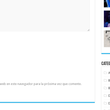
Cate
B
 web en este navegador para la próxima vez que comente.
B