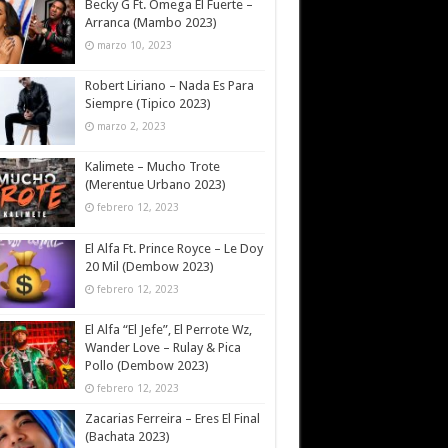
Becky G Ft. Omega El Fuerte –
Arranca (Mambo 2023)
marzo 10, 2023
Robert Liriano – Nada Es Para
Siempre (Tipico 2023)
marzo 2, 2023
Kalimete – Mucho Trote
(Merentue Urbano 2023)
febrero 12, 2023
El Alfa Ft. Prince Royce – Le Doy
20 Mil (Dembow 2023)
febrero 12, 2023
El Alfa “El Jefe”, El Perrote Wz,
Wander Love – Rulay & Pica
Pollo (Dembow 2023)
febrero 12, 2023
Zacarias Ferreira – Eres El Final
(Bachata 2023)