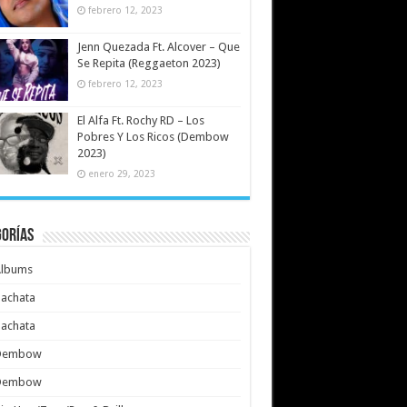
febrero 12, 2023
Jenn Quezada Ft. Alcover – Que
Se Repita (Reggaeton 2023)
febrero 12, 2023
El Alfa Ft. Rochy RD – Los
Pobres Y Los Ricos (Dembow
2023)
enero 29, 2023
gorías
Albums
achata
achata
Dembow
Dembow