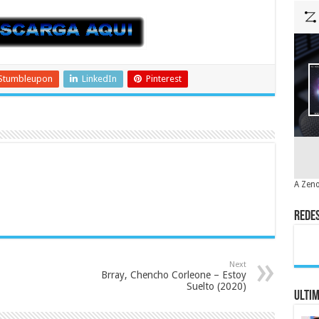
Stumbleupon
LinkedIn
Pinterest
A Zeno
Redes
Next
Brray, Chencho Corleone – Estoy
Suelto (2020)
Ulti