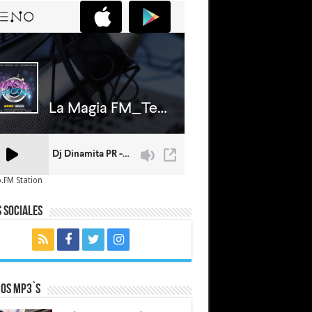
.FM Station
 Sociales
mos MP3`s