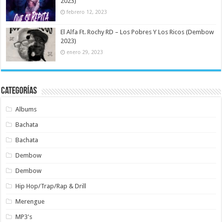
2023)
febrero 12, 2023
El Alfa Ft. Rochy RD – Los Pobres Y Los Ricos (Dembow
2023)
enero 29, 2023
Categorías
Albums
Bachata
Bachata
Dembow
Dembow
Hip Hop/Trap/Rap & Drill
Merengue
MP3's