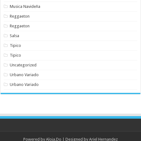
Musica Navideña
Reggaeton
Reggaeton
Salsa
Tipico
Tipico
Uncategorized
Urbano Variado
Urbano Variado
Powered by
Aloja.Do
| Designed by
Ariel Hernandez