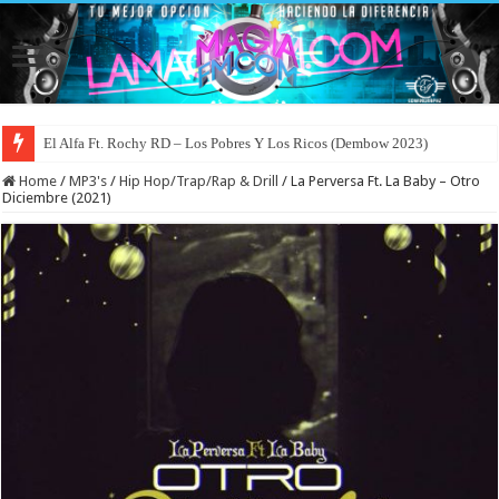
El Alfa Ft. Rochy RD – Los Pobres Y Los Ricos (Dembow 2023)
Home
/
MP3's
/
Hip Hop/Trap/Rap & Drill
/
La Perversa Ft. La Baby – Otro
Diciembre (2021)