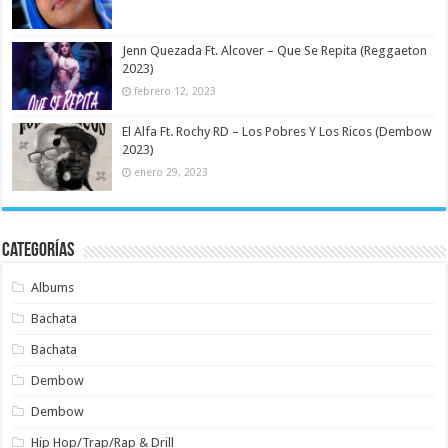
Jenn Quezada Ft. Alcover – Que Se Repita (Reggaeton
2023)
febrero 12, 2023
El Alfa Ft. Rochy RD – Los Pobres Y Los Ricos (Dembow
2023)
enero 29, 2023
Categorías
Albums
Bachata
Bachata
Dembow
Dembow
Hip Hop/Trap/Rap & Drill