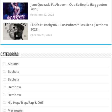
Jenn Quezada Ft. Alcover – Que Se Repita (Reggaeton
2023)
febrero 12, 2023
El Alfa Ft. Rochy RD – Los Pobres Y Los Ricos (Dembow
2023)
enero 29, 2023
Categorías
Albums
Bachata
Bachata
Dembow
Dembow
Hip Hop/Trap/Rap & Drill
Merengue