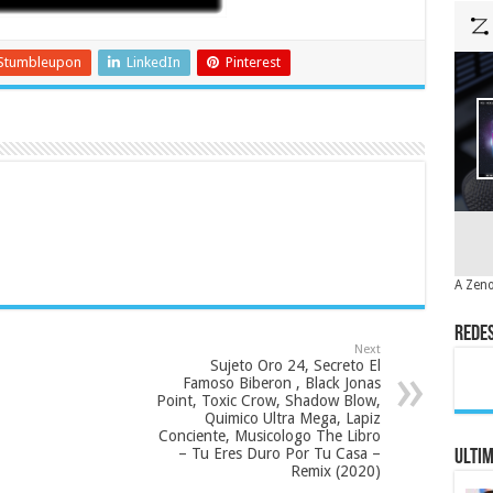
Stumbleupon
LinkedIn
Pinterest
A Zeno
Redes
Next
Sujeto Oro 24, Secreto El
Famoso Biberon , Black Jonas
Point, Toxic Crow, Shadow Blow,
Quimico Ultra Mega, Lapiz
Conciente, Musicologo The Libro
– Tu Eres Duro Por Tu Casa –
Ulti
Remix (2020)