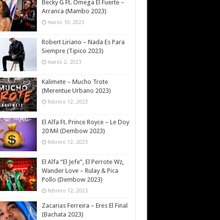
Becky G Ft. Omega El Fuerte –
Arranca (Mambo 2023)
marzo 10, 2023
Robert Liriano – Nada Es Para
Siempre (Tipico 2023)
marzo 2, 2023
Kalimete – Mucho Trote
(Merentue Urbano 2023)
febrero 12, 2023
El Alfa Ft. Prince Royce – Le Doy
20 Mil (Dembow 2023)
febrero 12, 2023
El Alfa “El Jefe”, El Perrote Wz,
Wander Love – Rulay & Pica
Pollo (Dembow 2023)
febrero 12, 2023
Zacarias Ferreira – Eres El Final
(Bachata 2023)