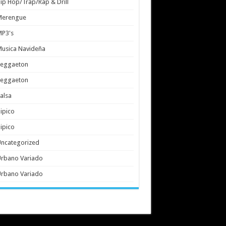
ip Hop/Trap/Rap & Drill
Merengue
MP3's
usica Navideña
Reggaeton
Reggaeton
alsa
ipico
ipico
ncategorized
rbano Variado
rbano Variado