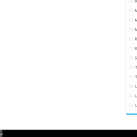
H
M
S
T
T
U
U
U