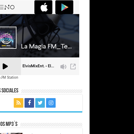
.FM Station
 Sociales
mos MP3`s