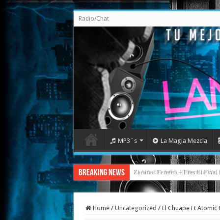
Radio/Chat
MP3`s
La Magia Mezcla
Breaking News
Zacarias Ferreira – Eres El Fina
Home
/
Uncategorized
/
El Chuape Ft Atomic 