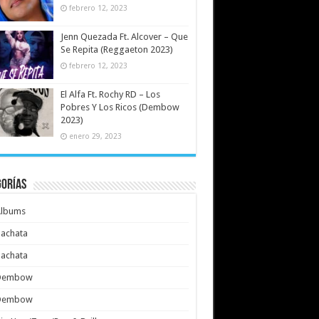
febrero 12, 2023
Jenn Quezada Ft. Alcover – Que
Se Repita (Reggaeton 2023)
febrero 12, 2023
El Alfa Ft. Rochy RD – Los
Pobres Y Los Ricos (Dembow
2023)
enero 29, 2023
gorías
Albums
achata
achata
Dembow
Dembow