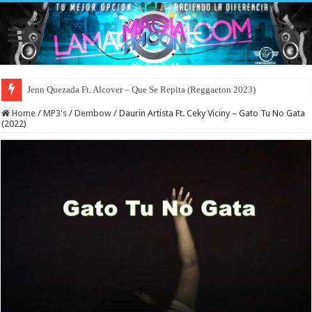
Jenn Quezada Ft. Alcover – Que Se Repita (Reggaeton 2023)
Home
/
MP3's
/
Dembow
/
Daurin Artista Ft. Ceky Viciny – Gato Tu No Gata
(2022)