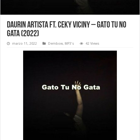
Daurin Artista Ft. Ceky Viciny – Gato Tu No
Gata (2022)
marzo 11, 2022
Dembow
,
MP3's
42 Views