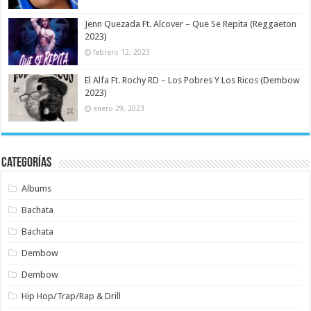
Jenn Quezada Ft. Alcover – Que Se Repita (Reggaeton
2023)
febrero 12, 2023
El Alfa Ft. Rochy RD – Los Pobres Y Los Ricos (Dembow
2023)
enero 29, 2023
Categorías
Albums
Bachata
Bachata
Dembow
Dembow
Hip Hop/Trap/Rap & Drill