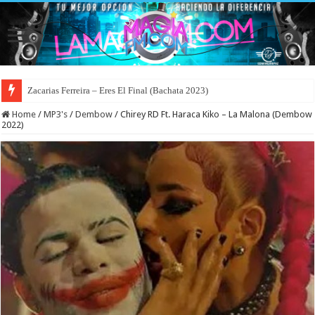
Zacarias Ferreira – Eres El Final (Bachata 2023)
Home
/
MP3's
/
Dembow
/
Chirey RD Ft. Haraca Kiko – La Malona (Dembow
2022)