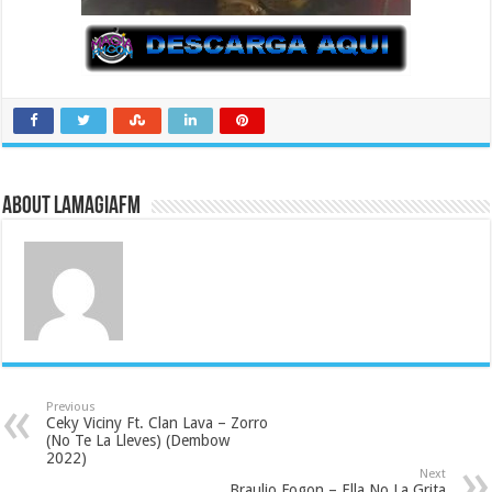
About LaMagiaFM
Previous
Ceky Viciny Ft. Clan Lava – Zorro
(No Te La Lleves) (Dembow
2022)
Next
Braulio Fogon – Ella No La Grita