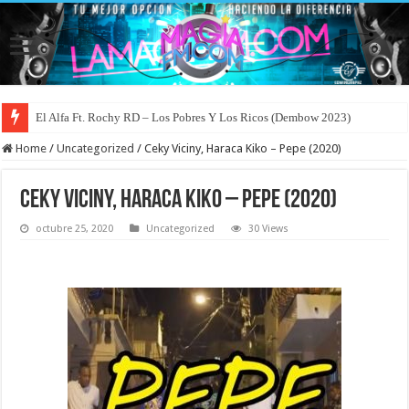
El Alfa Ft. Rochy RD – Los Pobres Y Los Ricos (Dembow 2023)
Rosalia Ft. Omega El Fuerte – Despecha (Remix) (Merengue Urbano 2023)
Home
/
Uncategorized
/
Ceky Viciny, Haraca Kiko – Pepe (2020)
Ceky Viciny, Haraca Kiko – Pepe (2020)
octubre 25, 2020
Uncategorized
30 Views