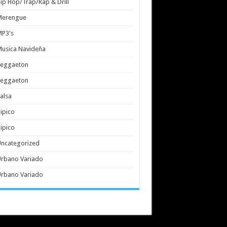
ip Hop/Trap/Rap & Drill
Merengue
MP3's
usica Navideña
Reggaeton
Reggaeton
alsa
ipico
ipico
ncategorized
rbano Variado
rbano Variado