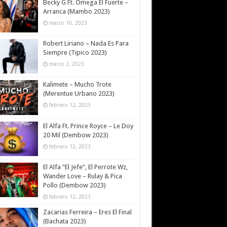
Becky G Ft. Omega El Fuerte –
Arranca (Mambo 2023)
marzo 10, 2023
Robert Liriano – Nada Es Para
Siempre (Tipico 2023)
marzo 2, 2023
Kalimete – Mucho Trote
(Merentue Urbano 2023)
febrero 12, 2023
El Alfa Ft. Prince Royce – Le Doy
20 Mil (Dembow 2023)
febrero 12, 2023
El Alfa “El Jefe”, El Perrote Wz,
Wander Love – Rulay & Pica
Pollo (Dembow 2023)
febrero 12, 2023
Zacarias Ferreira – Eres El Final
(Bachata 2023)