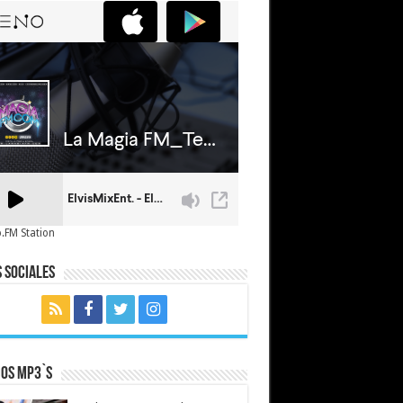
.FM Station
 Sociales
mos MP3`s