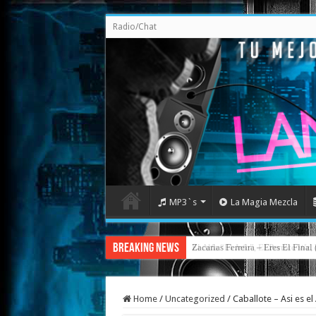
Radio/Chat
MP3`s
La Magia Mezcla
Breaking News
Zacarias Ferreira – Eres El Fina
Home
/
Uncategorized
/
Caballote – Asi es e