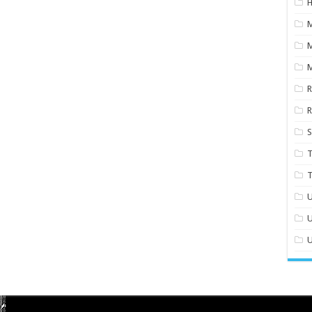
H
M
S
T
T
U
U
U