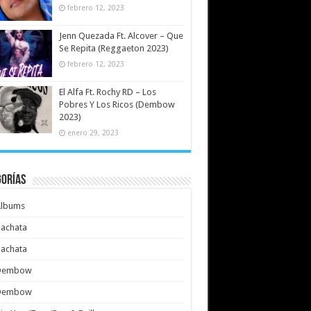
febrero 12, 2023
Jenn Quezada Ft. Alcover – Que
Se Repita (Reggaeton 2023)
febrero 12, 2023
El Alfa Ft. Rochy RD – Los
Pobres Y Los Ricos (Dembow
2023)
enero 29, 2023
gorías
Albums
achata
achata
Dembow
Dembow