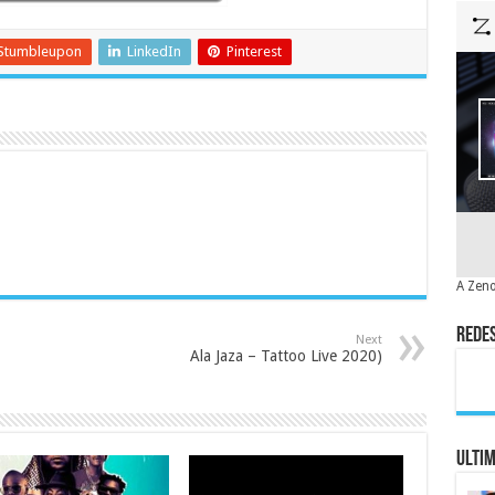
Stumbleupon
LinkedIn
Pinterest
A Zeno
Redes
Next
Ala Jaza – Tattoo Live 2020)
Ulti