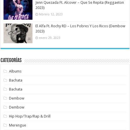
Jenn Quezada Ft. Alcover – Que Se Repita (Reggaeton
2023)
febrero 12, 2023
El Alfa Ft. Rochy RD – Los Pobres Y Los Ricos (Dembow
2023)
enero 29, 2023
Categorías
Albums
Bachata
Bachata
Dembow
Dembow
Hip Hop/Trap/Rap & Drill
Merengue