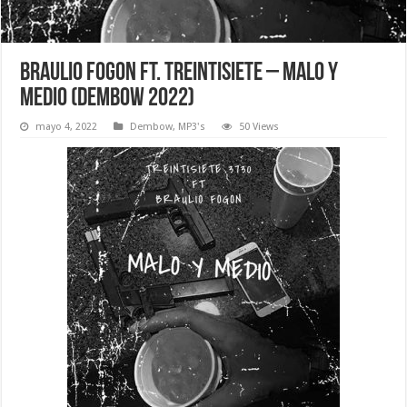
Braulio Fogon Ft. Treintisiete – Malo Y
Medio (Dembow 2022)
mayo 4, 2022
Dembow
,
MP3's
50 Views