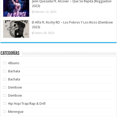
Jenn Quezada Ft. Alcover – Que Se Repita (Reggaeton
2023)
febrero 12, 2023
El Alfa Ft. Rochy RD – Los Pobres Y Los Ricos (Dembow
2023)
enero 29, 2023
Categorías
Albums
Bachata
Bachata
Dembow
Dembow
Hip Hop/Trap/Rap & Drill
Merengue