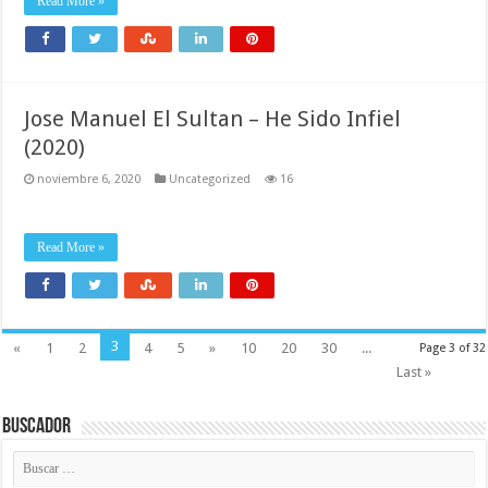
Read More »
Jose Manuel El Sultan – He Sido Infiel
(2020)
noviembre 6, 2020
Uncategorized
16
Read More »
3
«
1
2
4
5
»
10
20
30
...
Page 3 of 32
Last »
Buscador